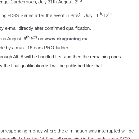
nd
enge, Gardermoen, July 31th-Augusti 2
th
th
ng EDRS Series after the event in Piteå, July 11
-12
.
by e-mail directly after confirmed qualification.
th
th
www.dragracing.eu
rena Augusti 6
-9
on
.
ade by a max. 16-cars PRO-ladder.
hrough Alt. A will be handled first and then the remaining ones.
he final qualification list will be published like that.
 corresponding money where the elimination was interrupted will be