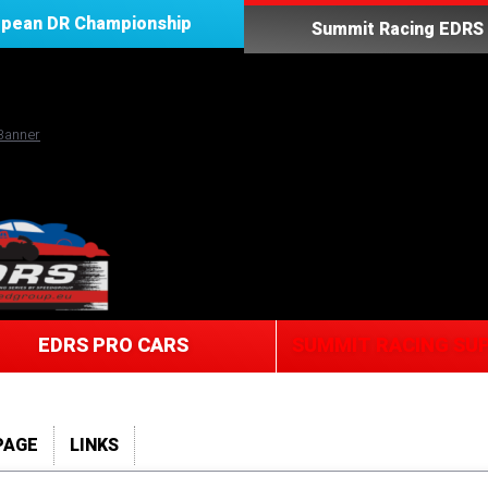
opean DR Championship
Summit Racing EDRS 
EDRS PRO CARS
SUMMIT RACING SUP
PAGE
LINKS