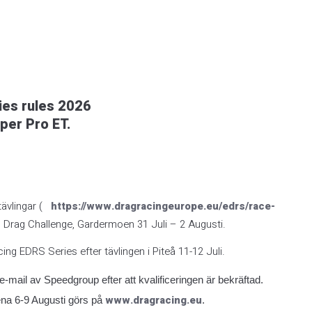
ies rules 2026
per Pro ET.
 tävlingar (
https://www.dragracingeurope.eu/edrs/race-
ed Drag Challenge, Gardermoen 31 Juli – 2 Augusti.
ng EDRS Series efter tävlingen i Piteå 11-12 Juli.
e-mail av Speedgroup efter att kvalificeringen är bekräftad.
www.dragracing.eu
ena 6-9 Augusti görs på
.