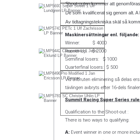
Shoot-outen kommer att genomföras
De som kvalificerat sig genom alt. A 
Av tidtagningstekniska skäl så komme
Maskinersättningar enl. följande:
Winner: $ 4000
Runner-Up: $ 2000
Semifinal losers: $ 1000
Quarterfinal losers: $ 500
Vid avbruten eliminering så delas ersä
tävlingen avbryts efter 16-dels finalen
Summit Racing Super Series rule
Qualification to the Shoot-out :
There is two ways to qualifying:
A:
Event winner in one or more incl