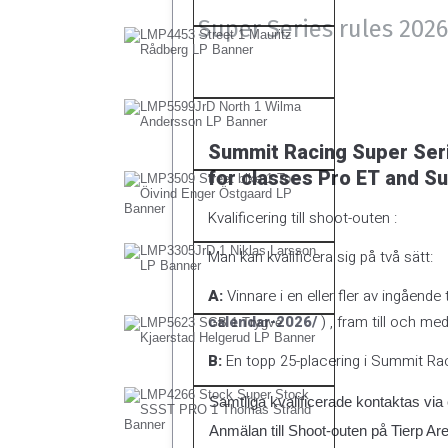
Super Series rules 2026
Summit Racing Super Ser
for classes Pro ET and Su
Kvalificering till shoot-outen :
Man kan kvalificera sig på två sätt:
A:
Vinnare i en eller fler av ingående
calendar-2026/
) , fram till och m
B:
En topp 25-placering i Summit Raci
Samtliga kvalificerade kontaktas via 
Anmälan till Shoot-outen på Tierp Ar