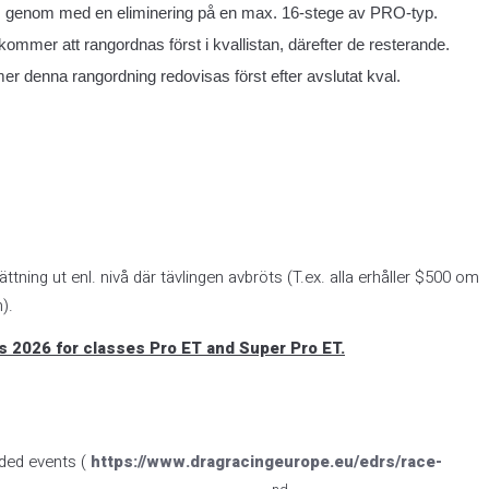
 genom med en eliminering på en max. 16-stege av PRO-typ.
kommer att rangordnas först i kvallistan, därefter de resterande.
r denna rangordning redovisas först efter avslutat kval.
ttning ut enl. nivå där tävlingen avbröts (T.ex. alla erhåller $500 om
).
s 2026 for classes Pro ET and Super Pro ET.
uded events (
https://www.dragracingeurope.eu/edrs/race-